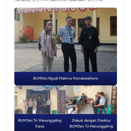
Hartanto, S.H., M.H., dan Erna Yuliandari, S.H., M.A,
BUMDes Ngudi Makmur Krendowahono
BUMDes Tri Manunggaling
Diskusi dengan Direktur
Karsa
BUMDes Tri Manunggaling