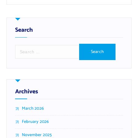
Search
S
e
a
r
c
h
f
Archives
o
r
March 2026
:
February 2026
November 2025