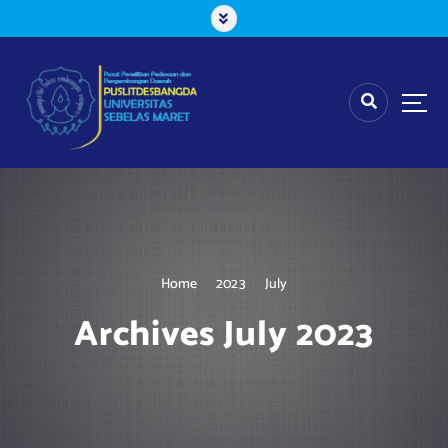
S
k
i
p
t
o
c
o
n
t
e
n
t
Home
2023
July
Archives July 2023