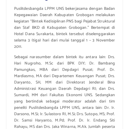
Puslitdesbangda LPPM UNS bekerjasama dengan Badan
Kepegawaian Daerah Kabupaten Grobogan melakukan
kegiatan “Bintek Kedisiplinan PNS bagi Pejabat Struktural
dan Staf BKD di Kabupaten Grobogan.” Bertempat di
Hotel Dana Surakarta, bintek tersebut diselenggarakan
selama 3 (tiga) hari dari mulai tanggal 1 – 3 November
2011.
Sebagai narasumber dalam bintek itu antara lain: Drs.
Hari Nugroho, M.Sc dari BPK DIY; Dr. Bambang
Pamungkas, MBA dari Depdagri Pusat; Prof. Dr.
Mardiasmo, MA dari Departemen Keuangan Pusat; Drs.
Daryanto, SH, MM dari Direktorat Jenderal Bina
Administrasi Keuangan Daerah Depdagri RI; dan Drs.
Sumardi, MM dari Fakultas Ekonomi UNS. Sedangkan
yang bertindak sebagai moderator adalah dari tim
peneliti Puslitdesbangda LPPM UNS, antara lain: Dr. Ir.
Darsono, M.Si; Ir. Sulastoro RI, M.Si; Drs. Sutopo, MS; Prof.
Dr. Samsi Haryanto, M.Pd; Prof. Dr. Ir. Endang Siti
Rahayu, MS dan Drs. Jaka Winarna, M.Ak. Jumlah peserta