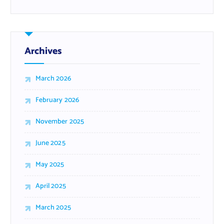
a
r
c
h
f
Archives
o
r
March 2026
:
February 2026
November 2025
June 2025
May 2025
April 2025
March 2025