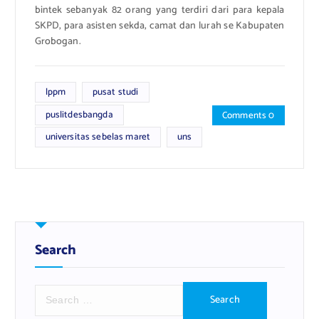
bintek sebanyak 82 orang yang terdiri dari para kepala
SKPD, para asisten sekda, camat dan lurah se Kabupaten
Grobogan.
lppm
pusat studi
puslitdesbangda
Comments 0
universitas sebelas maret
uns
Search
S
e