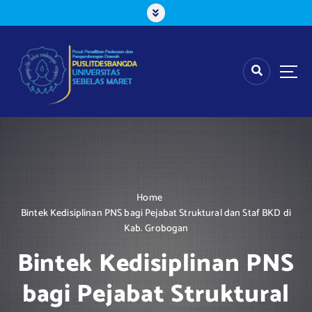
S
k
i
p
t
o
c
o
n
t
e
n
t
Home
Bintek Kedisiplinan PNS bagi Pejabat Struktural dan Staf BKD di
Kab. Grobogan
Bintek Kedisiplinan PNS
bagi Pejabat Struktural