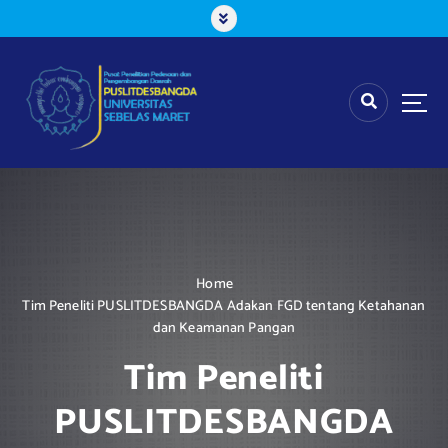
S
k
i
p
t
o
c
o
n
t
e
n
t
Home
Tim Peneliti PUSLITDESBANGDA Adakan FGD tentang Ketahanan
dan Keamanan Pangan
Tim Peneliti
PUSLITDESBANGDA