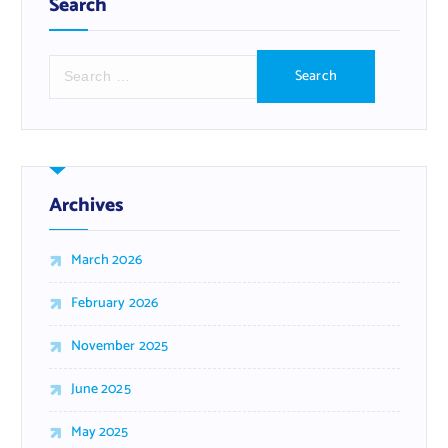
Search
S
e
a
r
c
h
f
Archives
o
r
March 2026
:
February 2026
November 2025
June 2025
May 2025