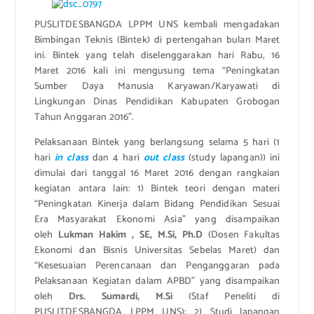
PUSLITDESBANGDA LPPM UNS kembali mengadakan
Bimbingan Teknis (Bintek) di pertengahan bulan Maret
ini. Bintek yang telah diselenggarakan hari Rabu, 16
Maret 2016 kali ini mengusung tema “Peningkatan
Sumber Daya Manusia Karyawan/Karyawati di
Lingkungan Dinas Pendidikan Kabupaten Grobogan
Tahun Anggaran 2016”.
Pelaksanaan Bintek yang berlangsung selama 5 hari (1
hari
in class
dan 4 hari
out class
(study lapangan)) ini
dimulai dari tanggal 16 Maret 2016 dengan rangkaian
kegiatan antara lain: 1) Bintek teori dengan materi
“Peningkatan Kinerja dalam Bidang Pendidikan Sesuai
Era Masyarakat Ekonomi Asia” yang disampaikan
oleh
Lukman
Hakim
,
SE
, M.
Si
, Ph.D
(Dosen Fakultas
Ekonomi dan Bisnis Universitas Sebelas Maret) dan
“Kesesuaian Perencanaan dan Penganggaran pada
Pelaksanaan Kegiatan dalam APBD” yang disampaikan
oleh
Drs. Sumardi, M.Si
(Staf Peneliti di
PUSLITDESBANGDA LPPM UNS); 2) Studi lapangan