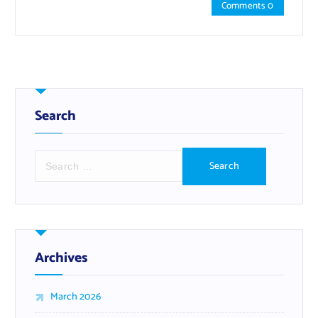
Comments 0
Search
S
e
a
r
c
h
f
Archives
o
r
March 2026
: