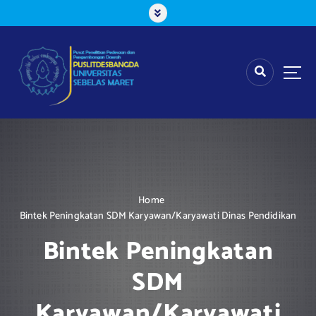
S
k
i
p
t
o
c
o
n
t
e
n
t
Home
Bintek Peningkatan SDM Karyawan/Karyawati Dinas Pendidikan
Bintek Peningkatan
SDM
Karyawan/Karyawati