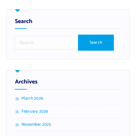
Search
S
e
a
r
c
h
f
Archives
o
r
March 2026
:
February 2026
November 2025